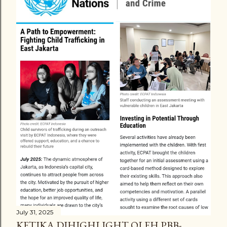
a
C
o
m
m
e
n
t
July 31, 2025
KETIKA DIHIGHLIGHT OLEH PBB-