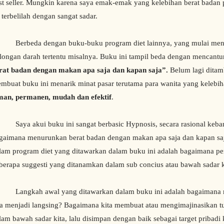
st seller. Mungkin karena saya emak-emak yang kelebihan berat badan
i terbelilah dengan sangat sadar.
rbeda dengan buku-buku program diet lainnya, yang mulai menu
longan darah tertentu misalnya. Buku ini tampil beda dengan mencant
rat badan dengan makan apa saja dan kapan saja”.
Belum lagi dita
mbuat buku ini menarik minat pasar terutama para wanita yang kelebih
an, permanen, mudah dan efektif
.
ya akui buku ini sangat berbasic Hypnosis, secara rasional kebany
gaimana menurunkan berat badan dengan makan apa saja dan kapan saj
lam program diet yang ditawarkan dalam buku ini adalah bagaimana 
berapa suggesti yang ditanamkan dalam sub concius atau bawah sadar k
ngkah awal yang ditawarkan dalam buku ini adalah bagaimana me
ta menjadi langsing? Bagaimana kita membuat atau mengimajinasikan tu
lam bawah sadar kita, lalu disimpan dengan baik sebagai target pribadi k