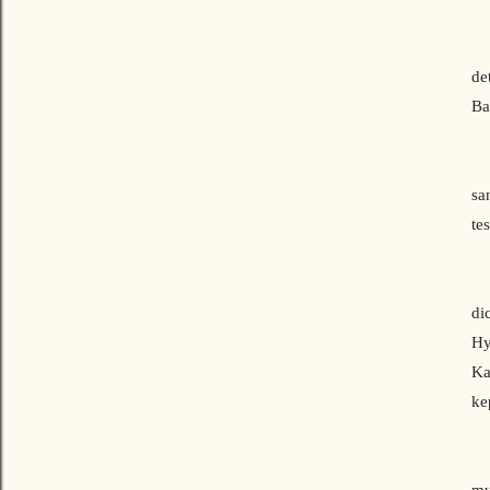
“P
de
Ba
De
sa
te
Sa
di
Hy
Ka
ke
Un