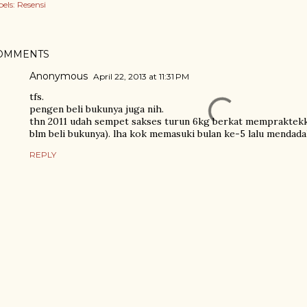
els:
Resensi
OMMENTS
Anonymous
April 22, 2013 at 11:31 PM
tfs.
pengen beli bukunya juga nih.
thn 2011 udah sempet sakses turun 6kg berkat mempraktekka
blm beli bukunya). lha kok memasuki bulan ke-5 lalu mendada
REPLY