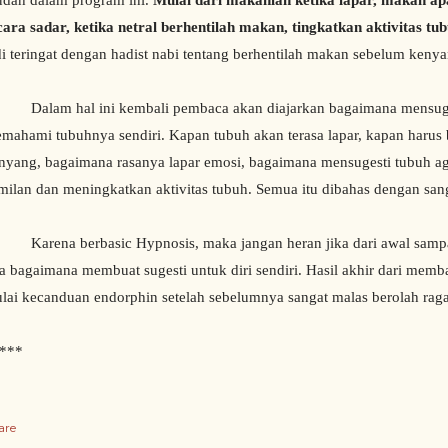
dah dalam program ini.
Mulai dari makanlah ketika lapar, makan a
cara sadar, ketika netral berhentilah makan, tingkatkan aktivitas tu
di teringat dengan hadist nabi tentang berhentilah makan sebelum kenya
Dalam hal ini
kembali pembaca akan diajarkan bagaimana mensugest
mahami tubuhnya sendiri. Kapan tubuh akan terasa lapar, kapan harus b
nyang, bagaimana rasanya lapar emosi, bagaimana mensugesti tubuh aga
milan dan meningkatkan aktivitas tubuh. Semua itu dibahas dengan san
rena berbasic Hypnosis, maka jangan heran jika dari awal sampa
ta bagaimana membuat sugesti untuk diri sendiri. Hasil akhir dari memb
lai kecanduan endorphin setelah sebelumnya sangat malas berolah raga
***
are