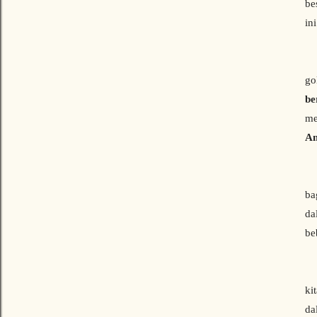
be
in
Be
go
be
me
Am
Sa
ba
da
be
La
ki
da