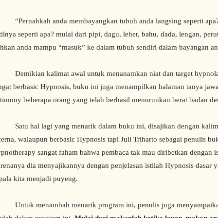
ernahkah anda membayangkan tubuh anda langsing seperti apa?
tilnya seperti apa? mulai dari pipi, dagu, leher, bahu, dada, lengan, peru
hkan anda mampu “masuk” ke dalam tubuh sendiri dalam bayangan an
mikian kalimat awal untuk menanamkan niat dan target hypnolang
ngat berbasic Hypnosis, buku ini juga menampilkan halaman tanya jaw
stimony beberapa orang yang telah berhasil menurunkan berat badan de
tu hal lagi yang menarik dalam buku ini, disajikan dengan kalima
cerna, walaupun berbasic Hypnosis tapi Juli Triharto sebagai penulis bu
pnotherapy sangat faham bahwa pembaca tak mau diribetkan dengan isti
renanya dia menyajikannya dengan penjelasan istilah Hypnosis dasar y
pala kita menjadi puyeng.
tuk menambah menarik program ini, penulis juga menyampaikan 