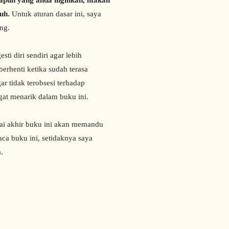
papun yang anda inginkan, makan
buh.
Untuk aturan dasar ini, saya
ng.
i diri sendiri agar lebih
erhenti ketika sudah terasa
r tidak terobsesi terhadap
gat menarik dalam buku ini.
i akhir buku ini akan memandu
aca buku ini, setidaknya saya
.