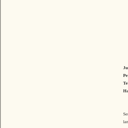
J
Pe
Te
H
Se
la