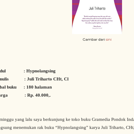
Gambar dari
sini
udul : Hypnolangsing
nulis : Juli Triharto CHt, Cl
bal buku : 180 halaman
arga : Rp. 40.000,.
minggu yang lalu saya berkunjung ke toko buku Gramedia Pondok Indah
ngsung menemukan rak buku “Hypnolangsing” karya Juli Triharto, CHt