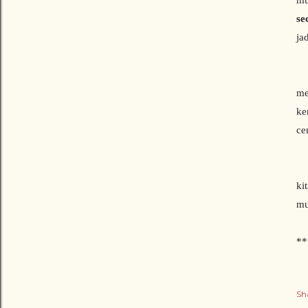
mu
se
ja
me
ke
ce
Ka
ki
mu
**
Sh