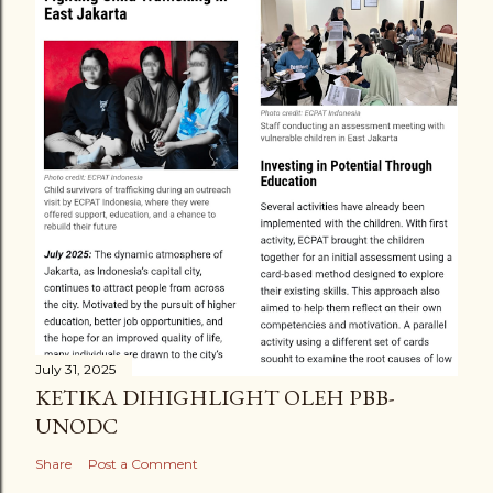
m
m
e
n
t
July 31, 2025
KETIKA DIHIGHLIGHT OLEH PBB-
UNODC
Share
Post a Comment