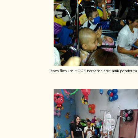
Team film I'm HOPE bersama adit-adik penderita