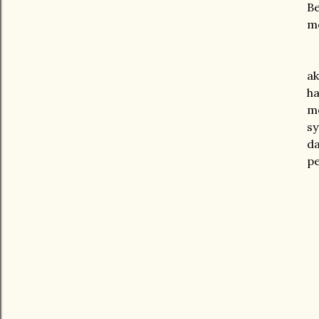
B
me
K
a
h
me
sy
da
pe