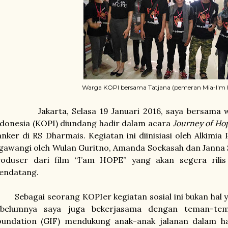
Warga KOPI bersama Tatjana (pemeran Mia-I'm
akarta, Selasa 19 Januari 2016, saya bersama war
donesia (KOPI) diundang hadir dalam acara
Journey of Ho
nker di RS Dharmais. Kegiatan ini diinisiasi oleh Alkimi
gawangi oleh Wulan Guritno, Amanda Soekasah dan Janna 
roduser dari film “I’am HOPE” yang akan segera rilis
endatang.
bagai seorang KOPIer kegiatan sosial ini bukan hal ya
ebelumnya saya juga bekerjasama dengan teman-tem
oundation (GIF) mendukung anak-anak jalanan dalam ha