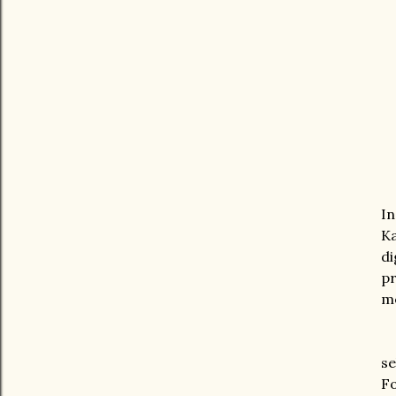
J
In
Ka
di
p
m
Se
s
F