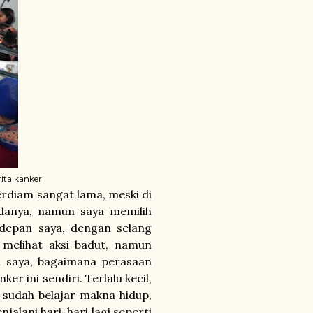
ita kanker
iam sangat lama, meski di
danya, namun saya memilih
depan saya, dengan selang
 melihat aksi badut, namun
i saya, bagaimana perasaan
r ini sendiri. Terlalu kecil,
a sudah belajar makna hidup,
alani hari-hari lagi seperti