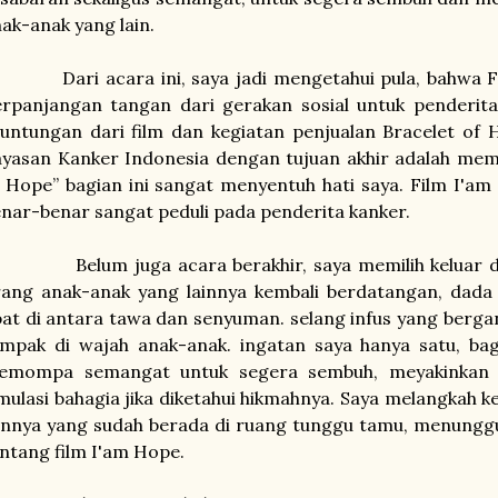
nak-anak yang lain.
ari acara ini, saya jadi mengetahui pula, bahwa Fi
rpanjangan tangan dari gerakan sosial untuk penderita
untungan dari film dan kegiatan penjualan Bracelet of 
ayasan Kanker Indonesia dengan tujuan akhir adalah me
 Hope” bagian ini sangat menyentuh hati saya. Film I'a
nar-benar sangat peduli pada penderita kanker.
elum juga acara berakhir, saya memilih keluar dar
rang anak-anak yang lainnya kembali berdatangan, dada
at di antara tawa dan senyuman. selang infus yang bergan
ampak di wajah anak-anak. ingatan saya hanya satu, ba
emompa semangat untuk segera sembuh, meyakinkan ha
mulasi bahagia jika diketahui hikmahnya.
Saya melangkah k
innya yang sudah berada di ruang tunggu tamu, menungg
ntang film I'am Hope.