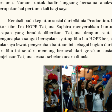
ersama. Namun, untuk hadir langsung bersama anak-a
rupakan hal pertama kali bagi saya.
embali pada kegiatan sosial dari Alkimia Production.
ktor film I’m HOPE Tatjana Saphira menyerahkan bantu
arapan yang hendak diberikan. Tatjana dengan raut
ngucapkan sangat bersyukur syuting film I’m HOPE berjal
ukurnya lewat penyerahan bantuan ini sebagai bagian dar
ri film ini sendiri memang berawal dari gerakan sosia
njelasan Tatjana sesaat sebelum acara dimulai.