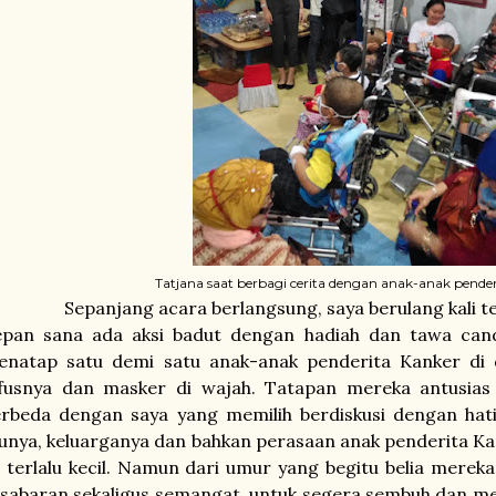
Tatjana saat berbagi cerita dengan anak-anak pender
epanjang acara berlangsung, saya berulang kali terd
epan sana ada aksi badut dengan hadiah dan tawa can
enatap satu demi satu anak-anak penderita Kanker di 
nfusnya dan masker di wajah. Tatapan mereka antusias
erbeda dengan saya yang memilih berdiskusi dengan hat
unya, keluarganya dan bahkan perasaan anak penderita Kanke
 terlalu kecil. Namun dari umur yang begitu belia merek
sabaran sekaligus semangat, untuk segera sembuh dan menj