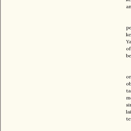
a
D
pe
ke
Y
of
be
B
o
ob
t
m
si
la
te