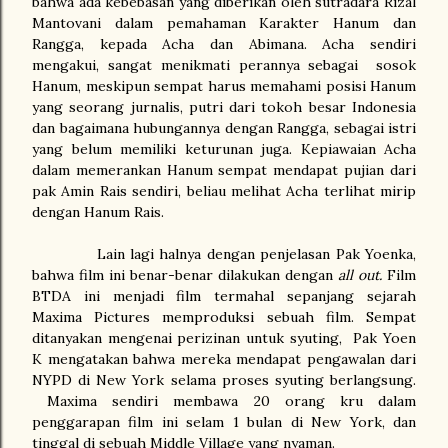
bahwa ada kebebasan yang diberikan oleh sutradara Rizal
Mantovani dalam pemahaman Karakter Hanum dan
Rangga, kepada Acha dan Abimana. Acha sendiri
mengakui, sangat menikmati perannya sebagai
sosok
Hanum, meskipun sempat harus memahami posisi Hanum
yang seorang jurnalis, putri dari tokoh besar Indonesia
dan bagaimana hubungannya dengan Rangga, sebagai istri
yang belum memiliki keturunan juga. Kepiawaian Acha
dalam memerankan Hanum sempat mendapat pujian dari
pak Amin Rais sendiri, beliau melihat Acha terlihat mirip
dengan Hanum Rais.
Lain lagi halnya dengan penjelasan
Pak Yoenka,
bahwa film ini benar-benar dilakukan dengan
all out
.
Film
BTDA ini menjadi film termahal sepanjang sejarah
Maxima Pictures memproduksi sebuah film. Sempat
ditanyakan mengenai perizinan untuk syuting,
Pak Yoen
K mengatakan bahwa mereka mendapat pengawalan dari
NYPD di New York selama proses syuting berlangsung.
Maxima sendiri membawa 20 orang kru dalam
penggarapan film ini selam 1 bulan di New York, dan
tinggal di sebuah Middle Village yang nyaman.