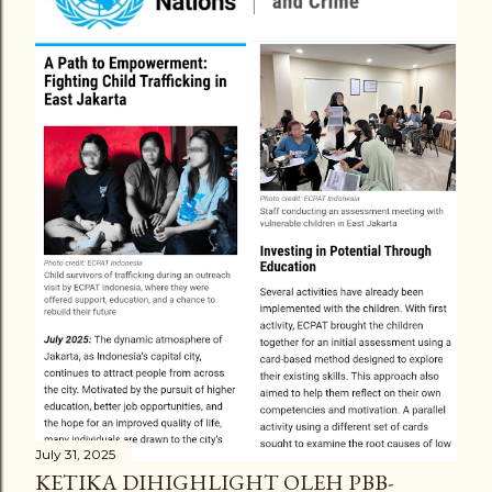
a
C
o
m
m
e
n
t
July 31, 2025
KETIKA DIHIGHLIGHT OLEH PBB-