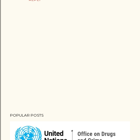
P
POPULAR POSTS
o
s
t