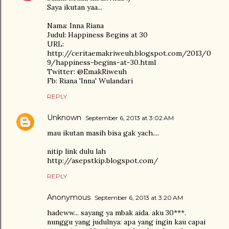
Saya ikutan yaa...
Nama: Inna Riana
Judul: Happiness Begins at 30
URL:
http://ceritaemakriweuh.blogspot.com/2013/0
9/happiness-begins-at-30.html
Twitter: @EmakRiweuh
Fb: Riana 'Inna' Wulandari
REPLY
Unknown
September 6, 2013 at 3:02 AM
mau ikutan masih bisa gak yach....
nitip link dulu lah
http://asepstkip.blogspot.com/
REPLY
Anonymous
September 6, 2013 at 3:20 AM
hadeww... sayang ya mbak aida. aku 30***.
nunggu yang judulnya: apa yang ingin kau capai