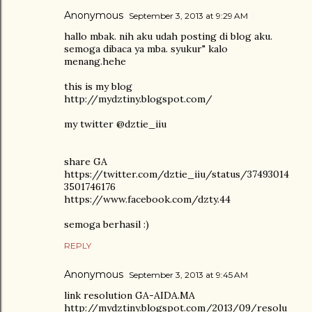
Anonymous
September 3, 2013 at 9:29 AM
hallo mbak. nih aku udah posting di blog aku.
semoga dibaca ya mba. syukur" kalo
menang.hehe
this is my blog
http://mydztiny.blogspot.com/
my twitter @dztie_iiu
share GA
https://twitter.com/dztie_iiu/status/37493014
3501746176
https://www.facebook.com/dzty.44
semoga berhasil :)
REPLY
Anonymous
September 3, 2013 at 9:45 AM
link resolution GA-AIDA.MA
http://mydztiny.blogspot.com/2013/09/resolu