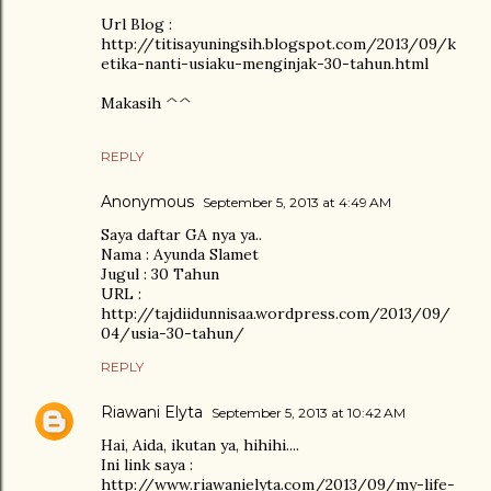
Url Blog :
http://titisayuningsih.blogspot.com/2013/09/k
etika-nanti-usiaku-menginjak-30-tahun.html
Makasih ^^
REPLY
Anonymous
September 5, 2013 at 4:49 AM
Saya daftar GA nya ya..
Nama : Ayunda Slamet
Jugul : 30 Tahun
URL :
http://tajdiidunnisaa.wordpress.com/2013/09/
04/usia-30-tahun/
REPLY
Riawani Elyta
September 5, 2013 at 10:42 AM
Hai, Aida, ikutan ya, hihihi....
Ini link saya :
http://www.riawanielyta.com/2013/09/my-life-