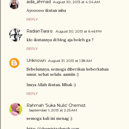
aida_ahmad
August 30, 2013 at 4:04 AM
Ayooooo ikutan mba
REPLY
RadianTiara☺
August 30, 2013 at 6:46 PM
klo ikutannya di blog aja boleh ga ?
REPLY
Unknown
August 31, 2013 at 1:38 AM
Sebelumnya, semoga diberikan keberkahan
umur, sehat selalu. aamiin :)
Insya Allah ikutan, Mbak :)
REPLY
Rahmah 'Suka Nulis' Chemist
September 1, 2013 at 2:25 AM
semoga kali ini menag :)
http://chemistrahmah.com