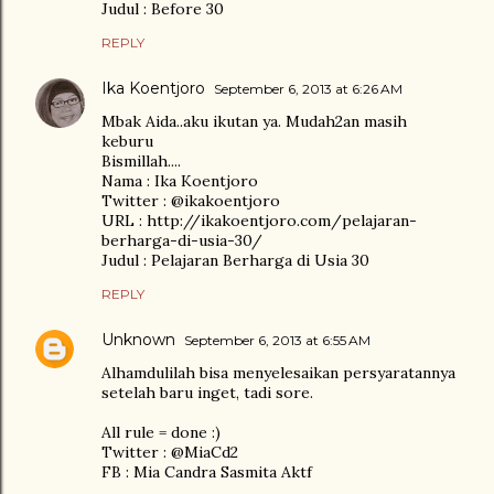
Judul : Before 30
REPLY
Ika Koentjoro
September 6, 2013 at 6:26 AM
Mbak Aida..aku ikutan ya. Mudah2an masih
keburu
Bismillah....
Nama : Ika Koentjoro
Twitter : @ikakoentjoro
URL : http://ikakoentjoro.com/pelajaran-
berharga-di-usia-30/
Judul : Pelajaran Berharga di Usia 30
REPLY
Unknown
September 6, 2013 at 6:55 AM
Alhamdulilah bisa menyelesaikan persyaratannya
setelah baru inget, tadi sore.
All rule = done :)
Twitter : @MiaCd2
FB : Mia Candra Sasmita Aktf