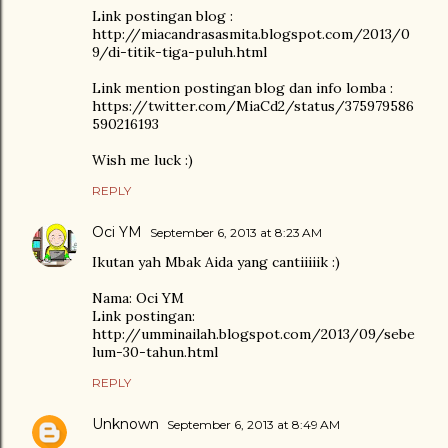
Link postingan blog :
http://miacandrasasmita.blogspot.com/2013/0
9/di-titik-tiga-puluh.html
Link mention postingan blog dan info lomba :
https://twitter.com/MiaCd2/status/375979586
590216193
Wish me luck :)
REPLY
Oci YM
September 6, 2013 at 8:23 AM
Ikutan yah Mbak Aida yang cantiiiiik :)
Nama: Oci YM
Link postingan:
http://umminailah.blogspot.com/2013/09/sebe
lum-30-tahun.html
REPLY
Unknown
September 6, 2013 at 8:49 AM