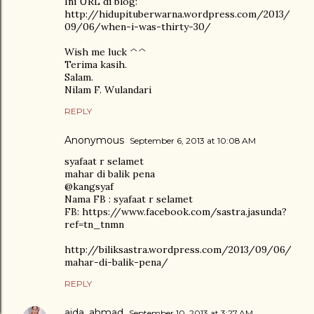
Ini URL di blog:
http://hidupituberwarna.wordpress.com/2013/
09/06/when-i-was-thirty-30/
Wish me luck ^^
Terima kasih.
Salam.
Nilam F. Wulandari
REPLY
Anonymous
September 6, 2013 at 10:08 AM
syafaat r selamet
mahar di balik pena
@kangsyaf
Nama FB : syafaat r selamet
FB: https://www.facebook.com/sastra.jasunda?
ref=tn_tnmn
http://biliksastra.wordpress.com/2013/09/06/
mahar-di-balik-pena/
REPLY
aida_ahmad
September 10, 2013 at 3:27 AM