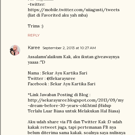
-twitter:
https://mobile.twitter.com/uiiagusti/tweets
(liat di Favorited aku yah mba)
Trims :)
REPLY
Karee
September 2, 2013 at 10:27 AM
Assalamu'alaikum Kak, aku ikutan giveawaynya
yaaaa :"D
Nama : Sekar Ayu Kartika Sari
Twitter : @Sekarayuree
Facebook : Sekar Ayu Kartika Sari
*Link Jawaban Posting di Blog :
http://sekarayuree.blogspot.com/2013/09/my
-dream-before-30-years-old.html (Hidup
Terlalu Luar Biasa untuk Melakukan Hal Biasa)
Aku udah share via FB dan Twitter Kak :D udah
kakak retweet juga, tapi pertemanan FB nya
belum diterima sama kakak. soalnya saya nulisnya