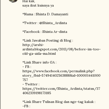
Hai kak,
saya ikut kuisnya ya
*Nama : Shinta D. Damayanti
*Twitter : @Shinta_Ardinta
*Facebook : Shinta Ar-dinta
*Link Jawaban Posting di Blog :
http://arshi-
ardinta.blogspot.com/2013/08/before-im-too-
old-ga-aida-ma.html
*Link Share info GA :
- FB :
https://www.facebook.com/permalink.php?
story_fbid=574941402563888&id=100001441000
757
- Twitter :
https://twitter.com/Shinta_Ardinta/status/37
4062339198173185
*Link Share Tulisan Blog dan nge-tag kakak :
-FB :