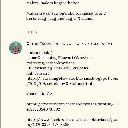
malem-malem begini, hehee
Makasih kak, semoga aku termasuk orang
beruntung yang menang O:") aamiin
REPLY
Ratna Oktaviana
September 2, 2013 at 8:00 PM
ikutan mbak :)
nama: Ratnaning Ekawati Oktaviana
twitter: @ratnaoktaviiana
FB: Ratnaning Ekawati Oktaviana
link tulisan :
http://ratnaningekawatioktaviana.blogspot.com
/2013/09/sebelum-30-tahun.html
share info GA:
https://twitter.com/ratnaoktaviiana/status/37
4723228540731392
http://www.facebook.com/ratna.oktaviana/pos
ts/10200376417323565