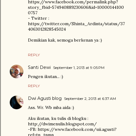
https://www.facebook.com/permalink.php?
story_fbid=574940889230606&id=10000144100
0757
- Twitter :
https://twitter.com/Shinta_Ardinta/status/37
4063012828545024
Demikian kak, semoga berkenan ya :)
REPLY
Santi Dewi
September 1, 2013 at 9:05 PM
Pengen ikutan... :)
REPLY
Dwi Agusti blog
September 2, 2013 at 6:37 AM
Ass. Wr. Wb mba aida :)
Aku ikutan, ku tulis di blogku :
http://dwimenulis.blogspot.com/
-FB: https://www.facebook.com/uii.agusti?
ref=tn_tnmn