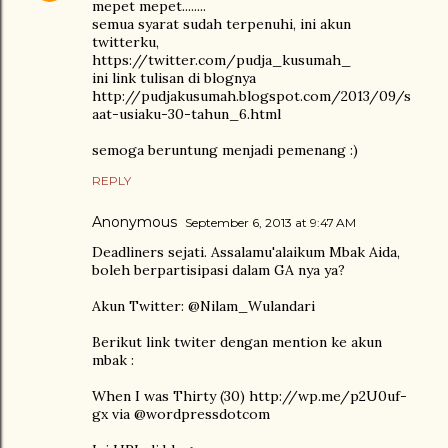
mepet mepet........
semua syarat sudah terpenuhi, ini akun
twitterku,
https://twitter.com/pudja_kusumah_
ini link tulisan di blognya
http://pudjakusumah.blogspot.com/2013/09/s
aat-usiaku-30-tahun_6.html
semoga beruntung menjadi pemenang :)
REPLY
Anonymous
September 6, 2013 at 9:47 AM
Deadliners sejati. Assalamu'alaikum Mbak Aida,
boleh berpartisipasi dalam GA nya ya?
Akun Twitter: @Nilam_Wulandari
Berikut link twiter dengan mention ke akun
mbak :
When I was Thirty (30) http://wp.me/p2U0uf-
gx via @wordpressdotcom