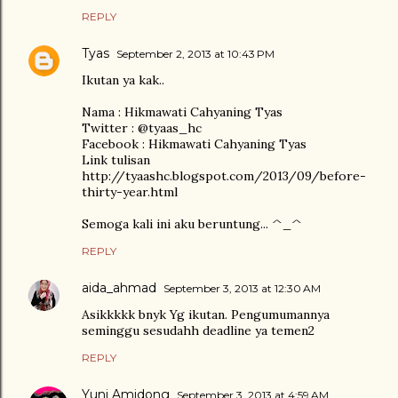
REPLY
Tyas
September 2, 2013 at 10:43 PM
Ikutan ya kak..
Nama : Hikmawati Cahyaning Tyas
Twitter : @tyaas_hc
Facebook : Hikmawati Cahyaning Tyas
Link tulisan
http://tyaashc.blogspot.com/2013/09/before-
thirty-year.html
Semoga kali ini aku beruntung... ^_^
REPLY
aida_ahmad
September 3, 2013 at 12:30 AM
Asikkkkk bnyk Yg ikutan. Pengumumannya
seminggu sesudahh deadline ya temen2
REPLY
Yuni Amidong
September 3, 2013 at 4:59 AM