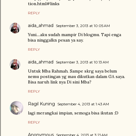
tion.html#links
REPLY
aida_ahmad
September 3, 2013 at 10:05 AM
Yuni....aku sudah mampir Di blogmu. Tapi enga
bisa ninggalkn pesan ya say.
REPLY
aida_ahmad
September 3, 2013 at 10:13 AM
Untuk Mba Rahmah. Sampe skrg saya belum
nemu postingan yg mau dikutkan dalam GA saya.
Bisa naruh link nya Di sini Mba?
REPLY
Ragil Kuning
September 4, 2013 at 1:43 AM
lagi merangkai impian, semoga bisa ikutan :D
REPLY
Anonymous
September 4, 2013 at 3:21 AM