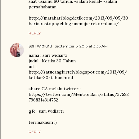
saat usiamu 60 tahun. -salam kenal- -salam
persahabatan-
http://matahati.blogdetik.com/2013/09/05/30
harinonstopngeblog-menuju-rekor-dunia/
REPLY
sari widiarti
September 6, 2013 at 3:33 AM
nama : sari widiarti
judul : Ketika 30 Tahun
url ;
http://satucangkirteh.blogspot.com/2013/09/
ketika-30-tahun.html
share GA melalu twitter :
https://twitter.com/MentionSari/status/37592
7968314314752
gfc : sari widiarti
terimakasih :)
REPLY