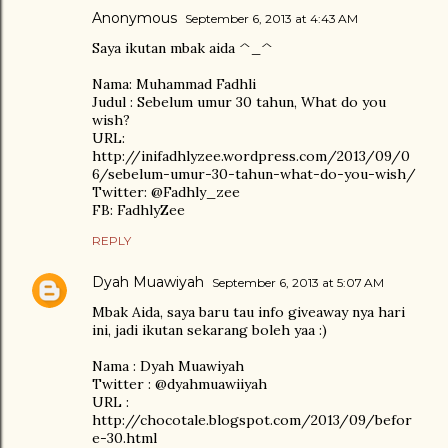
Anonymous
September 6, 2013 at 4:43 AM
Saya ikutan mbak aida ^_^
Nama: Muhammad Fadhli
Judul : Sebelum umur 30 tahun, What do you
wish?
URL:
http://inifadhlyzee.wordpress.com/2013/09/0
6/sebelum-umur-30-tahun-what-do-you-wish/
Twitter: @Fadhly_zee
FB: FadhlyZee
REPLY
Dyah Muawiyah
September 6, 2013 at 5:07 AM
Mbak Aida, saya baru tau info giveaway nya hari
ini, jadi ikutan sekarang boleh yaa :)
Nama : Dyah Muawiyah
Twitter : @dyahmuawiiyah
URL :
http://chocotale.blogspot.com/2013/09/befor
e-30.html