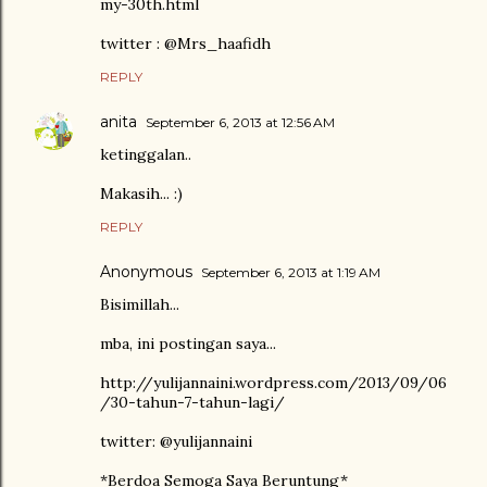
my-30th.html
twitter : @Mrs_haafidh
REPLY
anita
September 6, 2013 at 12:56 AM
ketinggalan..
Makasih... :)
REPLY
Anonymous
September 6, 2013 at 1:19 AM
Bisimillah...
mba, ini postingan saya...
http://yulijannaini.wordpress.com/2013/09/06
/30-tahun-7-tahun-lagi/
twitter: @yulijannaini
*Berdoa Semoga Saya Beruntung*