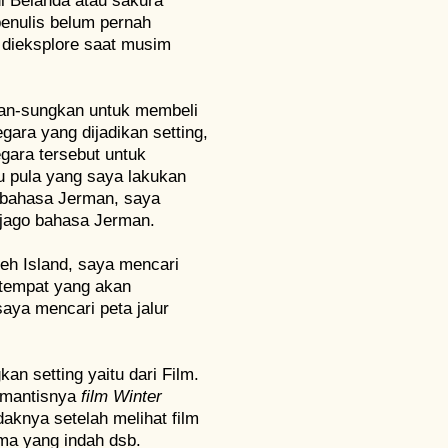
i Belanda atau sakura
penulis belum pernah
 dieksplore saat musim
kan-sungkan untuk membeli
ara yang dijadikan setting,
gara tersebut untuk
u pula yang saya lakukan
 bahasa Jerman, saya
jago bahasa Jerman.
Weh Island, saya mencari
, tempat yang akan
aya mencari peta jalur
n setting yaitu dari Film.
romantisnya
film Winter
knya setelah melihat film
ama yang indah dsb.