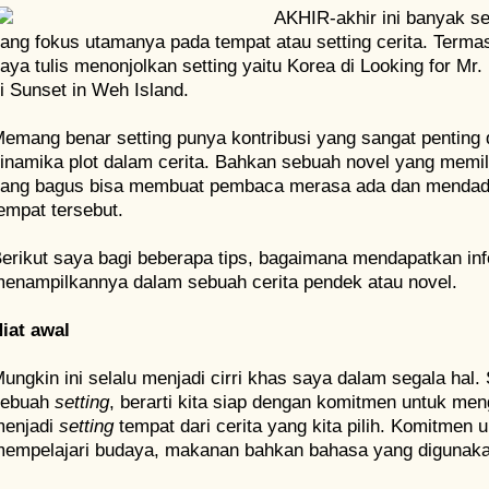
AKHIR-akhir ini banyak se
ang fokus utamanya pada tempat atau setting cerita. Terma
aya tulis menonjolkan setting yaitu Korea di Looking for M
i Sunset in Weh Island.
emang benar setting punya kontribusi yang sangat penting
inamika plot dalam cerita. Bahkan sebuah novel yang memil
ang bagus bisa membuat pembaca merasa ada dan mendada
empat tersebut.
erikut saya bagi beberapa tips, bagaimana mendapatkan info
enampilkannya dalam sebuah cerita pendek atau novel.
iat awal
ungkin ini selalu menjadi cirri khas saya dalam segala hal.
sebuah
setting
, berarti kita siap dengan komitmen untuk men
enjadi
setting
tempat dari cerita yang kita pilih. Komitmen 
empelajari budaya, makanan bahkan bahasa yang digunaka