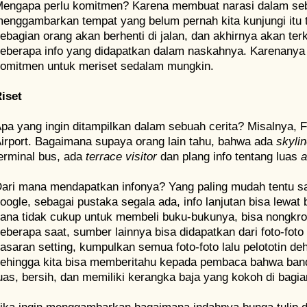
engapa perlu komitmen? Karena membuat narasi dalam seb
enggambarkan tempat yang belum pernah kita kunjungi itu 
ebagian orang akan berhenti di jalan, dan akhirnya akan t
eberapa info yang didapatkan dalam naskahnya. Karenanya di
omitmen untuk meriset sedalam mungkin.
iset
pa yang ingin ditampilkan dalam sebuah cerita? Misalnya, Fr
irport. Bagaimana supaya orang lain tahu, bahwa ada
skyli
erminal bus, ada
terrace visitor
dan plang info tentang luas
a
ari mana mendapatkan infonya? Yang paling mudah tentu saj
oogle, sebagai pustaka segala ada, info lanjutan bisa lewat b
ana tidak cukup untuk membeli buku-bukunya, bisa nongkro
eberapa saat, sumber lainnya bisa didapatkan dari foto-foto
asaran setting, kumpulkan semua foto-foto lalu pelototin de
ehingga kita bisa memberitahu kepada pembaca bahwa band
uas, bersih, dan memiliki kerangka baja yang kokoh di bagia