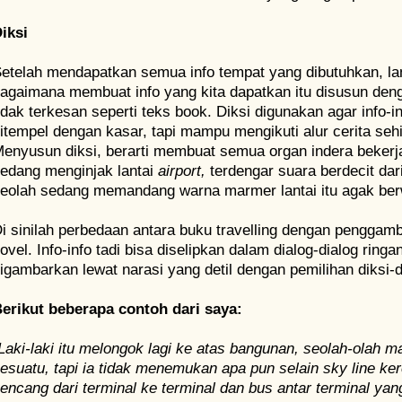
iksi
etelah mendapatkan semua info tempat yang dibutuhkan, la
agaimana membuat info yang kita dapatkan itu disusun deng
idak terkesan seperti teks book. Diksi digunakan agar info-i
itempel dengan kasar, tapi mampu mengikuti alur cerita se
enyusun diksi, berarti membuat semua organ indera bekerja,
edang menginjak lantai
airport,
terdengar suara berdecit dar
eolah sedang memandang warna marmer lantai itu agak ber
i sinilah perbedaan antara buku travelling dengan penggam
ovel. Info-info tadi bisa diselipkan dalam dialog-dialog ringa
igambarkan lewat narasi yang detil dengan pemilihan diksi-d
erikut beberapa contoh dari saya:
Laki-laki itu melongok lagi ke atas bangunan, seolah-olah 
esuatu, tapi ia tidak menemukan apa pun selain sky line ker
encang dari terminal ke terminal dan bus antar terminal yan