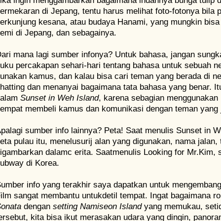
ika ingin menggambarkan bagaimana indahnya bunga tulip d
ermekaran di Jepang, tentu harus melihat foto-fotonya bila 
erkunjung kesana, atau budaya Hanami, yang mungkin bisa
emi di Jepang, dan sebagainya.
ari mana lagi sumber infonya? Untuk bahasa, jangan sung
uku percakapan sehari-hari tentang bahasa untuk sebuah neg
unakan kamus, dan kalau bisa cari teman yang berada di ne
hatting dan menanyai bagaimana tata bahasa yang benar. It
dalam
Sunset in Weh Island
, karena sebagian menggunakan
empat membeli kamus dan komunikasi dengan teman yang 
palagi sumber info lainnya? Peta! Saat menulis Sunset in 
eta pulau itu, menelusurij alan yang digunakan, nama jalan
igambarkan dalamc erita. Saatmenulis Looking for Mr.Kim, s
ubway di Korea.
umber info yang terakhir saya dapatkan untuk mengembangka
ilm sangat membantu untukdetil tempat. Ingat bagaimana 
Sonata
dengan
setting Namiseon Island
yang memukau, setida
ersebut, kita bisa ikut merasakan udara yang dingin, panor