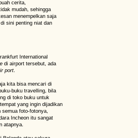
uah cerita,
tidak mudah, sehingga
erkesan menempelkan saja
 sini penting niat dan
ankfurt International
ne
di airport tersebut, ada
ir port
.
a kita bisa mencari di
uku-buku travelling, bila
ng di toko buku untuk
 tempat yang ingin dijadikan
h semua foto-fotonya,
ara Incheon itu sangat
n atapnya.