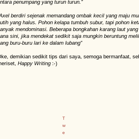
ntara penumpang yang turun turun.”
Axel berdiri sejenak memandang ombak kecil yang maju mun
utih yang halus. Pohon kelapa tumbuh subur, tapi pohon ket
anyak mendominasi. Beberapa bongkahan karang laut yang s
ana sini, jika mendekat sedikit saja mungkin beruntung melih
ang buru-buru lari ke dalam lubang”
ke, demikian sedikit tips dari saya, semoga bermanfaat, 
eriset,
Happy Writing
:-)
Ja
T
w
e