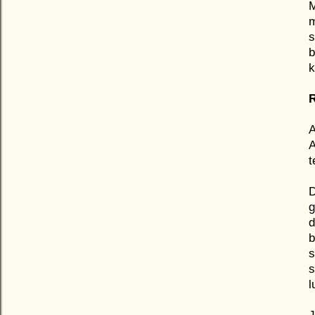
M
m
s
b
k
R
A
A
t
D
g
d
b
s
s
l