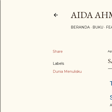
AIDA A
BERANDA
BUKU
FE
Share
Apr
S
Labels
Dunia Menulisku
A