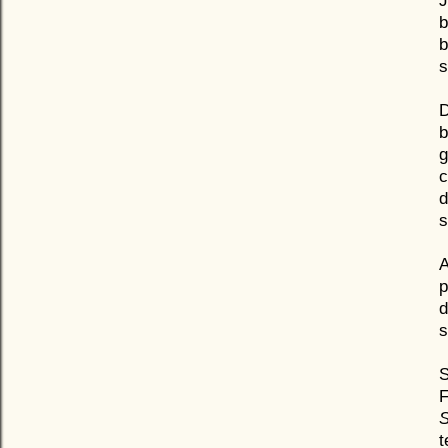
J
b
b
s
D
b
g
c
s
A
p
d
s
S
F
t