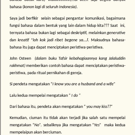
bahasa (
konon lagi di seluruh Indonesia)
.
Saya jadi berfikir selain sebagai pengantar komunikasi, bagaimana
fungsi bahasa dalam bentuk yang lain dalam hidup kita??? Saat ini,
ternyata bahasa bukan lagi sebagai deskriptif, melainkan
generative
J
dan
kreatif *loh kok jadi ribet begene ya…
.
Maksudnya bahasa-
bahasa itu juga dapat menciptakan peristiwa-peristiwa.
John Osteen
(dalam buku Tafsir kebahagiaannya kang Jalaluddin
rakhmat)
memberikan contoh bahasa dapat menciptakan peristiwa-
peristiwa, pada ritual pernikahan di gereja.
Si pendeta mengatakan “
I know you are a husband and a wife”
Lalu kedua mempelai mengatakan “
I do “
Dari bahasa itu, pendeta akan mengatakan “
you may kiss??”
Kemudian, ciuman itu tidak akan terjadi jika salah satu mempelai
mengatakan “
No”.
sebaliknya jika mengatakan “
Yes”
maka kedua
mempelaipun akan berciuman.